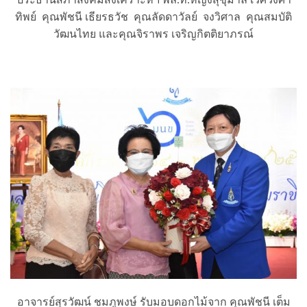
ทิพย์ คุณพัชนี เธียรธวัช คุณลัดดาวัลย์ จงวิศาล คุณสมบัติ
วัฒนไทย และคุณจิราพร เจริญกิตติยาภรณ์
อาจารย์สุรวัฒน์ ชมภูพงษ์ รับมอบดอกไม้จาก คุณพัชนี เต็ม