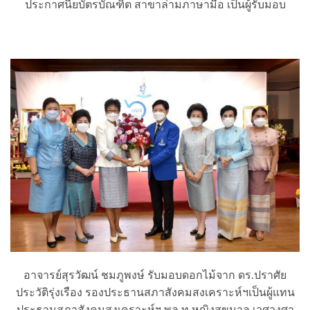
ประกาศนียบัตรบัณฑิต สาขาล่ามภาษามือ เป็นผู้รับมอบ
อาจารย์สุรวัฒน์ ชมภูพงษ์ รับมอบดอกไม้จาก ดร.ปราศัย
ประวัติรุ่งเรือง รองประธานสภาสังคมสงเคราะห์ฯเป็นผู้แทน
ประธานสภาสังคมสงเคราะห์ฯ พล.ท.หญิงสุขุมาล เวศวงศา