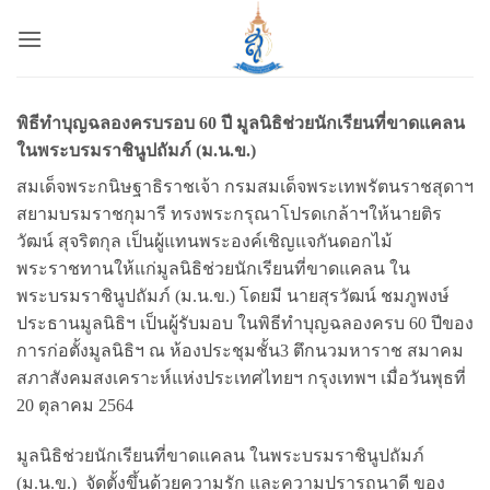
ข้าม
ไป
ยัง
เนื้อหา
พิธีทำบุญฉลองครบรอบ 60 ปี มูลนิธิช่วยนักเรียนที่ขาดแคลน
ในพระบรมราชินูปถัมภ์ (ม.น.ข.)
สมเด็จพระกนิษฐาธิราชเจ้า กรมสมเด็จพระเทพรัตนราชสุดาฯ
สยามบรมราชกุมารี ทรงพระกรุณาโปรดเกล้าฯให้นายติร
วัฒน์ สุจริตกุล เป็นผู้แทนพระองค์เชิญแจกันดอกไม้
พระราชทานให้แก่มูลนิธิช่วยนักเรียนที่ขาดแคลน ใน
พระบรมราชินูปถัมภ์ (ม.น.ข.) โดยมี นายสุรวัฒน์ ชมภูพงษ์
ประธานมูลนิธิฯ เป็นผู้รับมอบ ในพิธีทำบุญฉลองครบ 60 ปีของ
การก่อตั้งมูลนิธิฯ ณ ห้องประชุมชั้น3 ตึกนวมหาราช สมาคม
สภาสังคมสงเคราะห์แห่งประเทศไทยฯ กรุงเทพฯ เมื่อวันพุธที่
20 ตุลาคม 2564
มูลนิธิช่วยนักเรียนที่ขาดแคลน ในพระบรมราชินูปถัมภ์
(ม.น.ข.) จัดตั้งขึ้นด้วยความรัก และความปรารถนาดี ของ